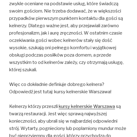
zwykle oceniane na podstawie usług, które świadczą
swoim gościom. Nie trzeba dodawać, że w większości
przypadków pierwszym punktem kontaktu dla gości są
kelnerzy. Dlatego ważne jest, aby przejawiali zarówno
profesjonalizm, jak i aurę zręczności. W ostatnim czasie
oczekiwania gości wobec kelnerów stały się dość
wysokie, szukają oni pełnego komfortu i wyjątkowej
obsługi podczas posiłków poza domem, a przede
wszystkim to od kelnerów zależy, czy otrzymają usługę,
której szukali.
Więc co dokładnie definiuje dobrego kelnera?
Odpowiedź jest tutaj: kursy kelnerskie Warszawa!
Kelnerzy którzy przeszli
kursy kelnerskie Warszawa
są
twarzą restauracji. Jest więc sprawą najwyższej
konieczności, aby ubrali się w najbardziej odpowiedni
strój. Wytarty, pognieciony lub poplamiony mundur może
być nieprzyjemny dla gości, którzy przychodzą do