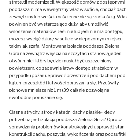
strategii modernizacji. Większość domów z dostępnymi
poddaszami ma wewnętrzny właz w suficie, chociaż dach
zewnętrzny lub wejścia naścienne nie są rzadkością. Właz
powinien być wystarczająco duży, aby umożliwić
wnoszenie materiałów. Jeśli nie lub jeśli nie ma dostępu,
możesz wyciąć dziurę w suficie w niepozornym miejscu,
takim jak szafa. Montowana izolacja poddasza Zielona
Góra na zewnątrz wejścia na szczytach stanowią jeden
otwór mniej, który będzie musiał być uszczelniony
powietrzem, co zapewnia łatwy dostęp strażakom w
przypadku pożaru. Sprawdź przestrzeń pod dachem pod
kątem przeszkód i łatwości poruszania się. Prześwity
pionowe mniejsze niż 1 m (39 cali) nie pozwolą na
swobodne poruszanie się.
Ciasne strychy, stropy katedr i dachy płaskie- kiedy
potrzebna jest
izolacja poddasza Zielona Góra
? Oprócz
sprawdzania problemów konstrukcyjnych, sprawdź stan
konstrukcji dachu, poszycia, wykończenia oraz podsufitki