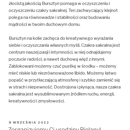
złocistą jakością Bursztyn pomaga w oczyszczeniu i
oczyszczeniu czakry sakralnej. Ten zachwycający klejnot
polega na równowadze i stabilności oraz budowaniu
mądrości w twoim duchowym domu.
Bursztyn na kolie zachęca do kreatywnego wyrażania
siebie i oczyszczania własnych myśli. Czakra sakralna jest
centrum naszej pasji i intymności, w niej odnajdujemy
poczucie radości, a nawet duchową więź z innymi.
Zablokowani możemy czuć pustkę w środku – możemy
mieć niskie lub niezrównoważone libido. Możemy łatwo
popaść w przytłaczającą atmosferę i szybko zamienić się
w strach i niepewność. Dostrojona i płynąca, nasza czakra
sakralna jest wysublimowanym źródłem ruchu, energii,
kreatywności i zmysłowości.
OPUBLIKOWANE
8 WRZEŚNIA 2022
W
Zorganizujemy Ci urodziny Bielany!