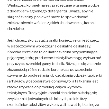
Większość koronek należy prać ręcznie w zimnej wodzie
z dodatkiem łagodnego detergentu. Uważaj, aby nie
skręcać tkaniny, ponieważ może to spowodować
zniekształcenie włókien z jakich zbudowane są
koronki
chrzcielne
.
Jeśli chcesz skorzystać z pralki, koniecznie umieść rzecz
w siateczkowym woreczku na delikatne delikatesy.
Koronka chrzcielna to delikatna tkanina przypominająca
pajęczynę, którą producenci tekstyliów mogą wytwarzać
przy użyciu szerokiej gamy technik. Różniące się znacznie
złożonością, różne rodzaje koronek są powszechnie
używane do podkreślania lub ozdabiania odzieży, tapicerki
i artykułów gospodarstwa domowego, a ta tkanina jest
rzadko używana do produkcji całych wyrobów
tekstylnych. Tradycyjnie koronki chrzcielne składają się
zwykle z nici jedwabnych lub lnianych, a niektórzy
rzemieślnicy tekstyliów wykonywali nawet tę tkaninę ze