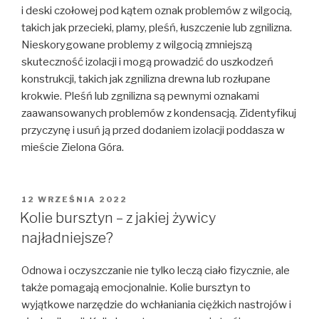
i deski czołowej pod kątem oznak problemów z wilgocią,
takich jak przecieki, plamy, pleśń, łuszczenie lub zgnilizna.
Nieskorygowane problemy z wilgocią zmniejszą
skuteczność izolacji i mogą prowadzić do uszkodzeń
konstrukcji, takich jak zgnilizna drewna lub rozłupane
krokwie. Pleśń lub zgnilizna są pewnymi oznakami
zaawansowanych problemów z kondensacją. Zidentyfikuj
przyczynę i usuń ją przed dodaniem izolacji poddasza w
mieście Zielona Góra.
OPUBLIKOWANE
12 WRZEŚNIA 2022
W
Kolie bursztyn – z jakiej żywicy
najładniejsze?
Odnowa i oczyszczanie nie tylko leczą ciało fizycznie, ale
także pomagają emocjonalnie. Kolie bursztyn to
wyjątkowe narzędzie do wchłaniania ciężkich nastrojów i