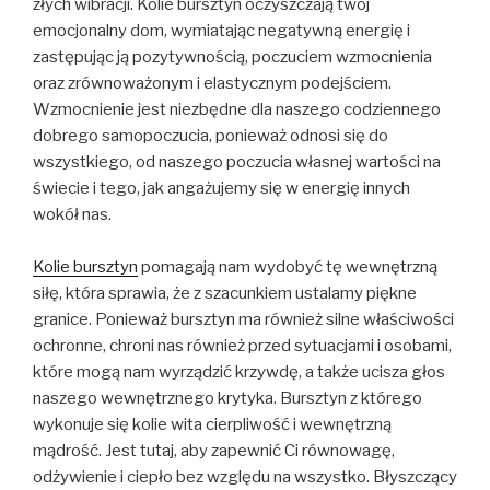
złych wibracji. Kolie bursztyn oczyszczają twój
emocjonalny dom, wymiatając negatywną energię i
zastępując ją pozytywnością, poczuciem wzmocnienia
oraz zrównoważonym i elastycznym podejściem.
Wzmocnienie jest niezbędne dla naszego codziennego
dobrego samopoczucia, ponieważ odnosi się do
wszystkiego, od naszego poczucia własnej wartości na
świecie i tego, jak angażujemy się w energię innych
wokół nas.
Kolie bursztyn
pomagają nam wydobyć tę wewnętrzną
siłę, która sprawia, że ​​z szacunkiem ustalamy piękne
granice. Ponieważ bursztyn ma również silne właściwości
ochronne, chroni nas również przed sytuacjami i osobami,
które mogą nam wyrządzić krzywdę, a także ucisza głos
naszego wewnętrznego krytyka. Bursztyn z którego
wykonuje się kolie wita cierpliwość i wewnętrzną
mądrość. Jest tutaj, aby zapewnić Ci równowagę,
odżywienie i ciepło bez względu na wszystko. Błyszczący