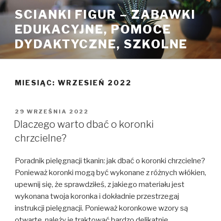
Przejdź
SCIANKI FIGUR – ZABAWKI
do
EDUKACYJNE, POMOCE
treści
DYDAKTYCZNE, SZKOLNE
MIESIĄC: WRZESIEŃ 2022
OPUBLIKOWANE
29 WRZEŚNIA 2022
W
Dlaczego warto dbać o koronki
chrzcielne?
Poradnik pielęgnacji tkanin: jak dbać o koronki chrzcielne?
Ponieważ koronki mogą być wykonane z różnych włókien,
upewnij się, że sprawdziłeś, z jakiego materiału jest
wykonana twoja koronka i dokładnie przestrzegaj
instrukcji pielęgnacji. Ponieważ koronkowe wzory są
otwarte, należy je traktować bardzo delikatnie.