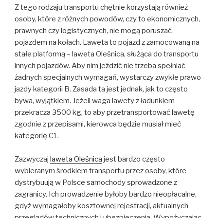
Z tego rodzaju transportu chętnie korzystają również
osoby, które z różnych powodów, czy to ekonomicznych,
prawnych czy logistycznych, nie mogą poruszać
pojazdem na kołach. Laweta to pojazd z zamocowaną na
stałe platformą – laweta Oleśnica, służąca do transportu
innych pojazdów. Aby nim jeździć nie trzeba spełniać
żadnych specjalnych wymagań, wystarczy zwykłe prawo
jazdy kategorii B. Zasada ta jest jednak, jak to często
bywa, wyjątkiem. Jeżeli waga lawety z ładunkiem
przekracza 3500 kg, to aby przetransportować lawetę
zgodnie z przepisami, kierowca będzie musiał mieć
kategorię C1.
Zazwyczaj
laweta Oleśnica
jest bardzo często
wybieranym środkiem transportu przez osoby, które
dystrybuują w Polsce samochody sprowadzone z
zagranicy. Ich prowadzenie byłoby bardzo nieopłacalne,
gdyż wymagałoby kosztownej rejestracji, aktualnych
przeglądów technicznych i ubezpieczenia. Wypożyczając