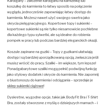
Kardigany – założenie kardiganu na kamizelkę lub
koszulkę do karmienia to łatwy sposób na połączenie
wyglądu, jednocześnie zapewniając łatwy dostęp do
karmienia. Możesz nawet użyć swojego swetra jako
okrycia pielęgnacyjnego. Kopertowe topy i sukienki –
kopertowe sukienki są nie tylko niesamowicie pochlebne
dla każdego typu sylwetki, ale są idealne do robienia
pompek w pracy lub podczas bardziej eleganckich okazji.
Koszule zapinane na guziki – Topy z guzikami ułatwiają
dostęp i są bardziej uporządkowaną opcją, zwłaszcza jeśli
musisz wrócić do pracy. Szaliki – im większe, tym lepsze!
Ponadgabarytowe szaliki mogą pełnić podwójną funkcję
jako stylowy dodatek i okrycie do karmienia. Nie zapomnij
o biustonoszu do karmienia i odciągania – sprzedaje je
sklep sukienki ciążowe
!
Dyskretne, wygodne opcje, takie jak BodyFit Bra i T-Shirt
Bra, zostały stworzone z myślą o dzisiejszych mamach – i