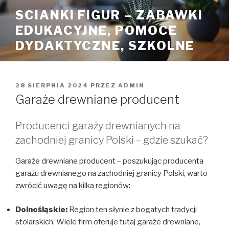
Przejdź
SCIANKI FIGUR – ZABAWKI
do
EDUKACYJNE, POMOCE
treści
DYDAKTYCZNE, SZKOLNE
OPUBLIKOWANE
28 SIERPNIA 2024
PRZEZ
ADMIN
W
Garaże drewniane producent
Producenci garaży drewnianych na
zachodniej granicy Polski – gdzie szukać?
Garaże drewniane producent – poszukując producenta
garażu drewnianego na zachodniej granicy Polski, warto
zwrócić uwagę na kilka regionów:
Dolnośląskie:
Region ten słynie z bogatych tradycji
stolarskich. Wiele firm oferuje tutaj garaże drewniane,