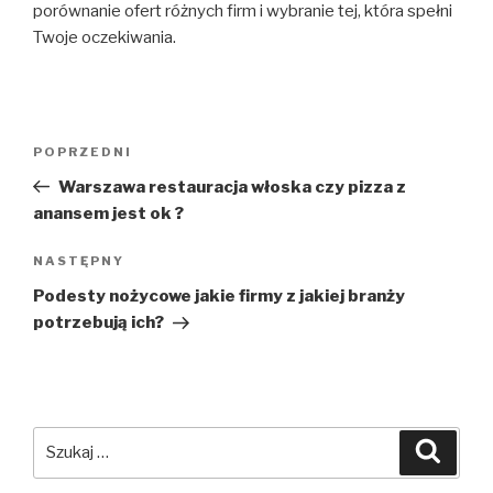
porównanie ofert różnych firm i wybranie tej, która spełni
Twoje oczekiwania.
Nawigacja
POPRZEDNI
Poprzedni
wpisu
wpis
Warszawa restauracja włoska czy pizza z
anansem jest ok ?
NASTĘPNY
Następny
wpis
Podesty nożycowe jakie firmy z jakiej branży
potrzebują ich?
Szukaj:
Szuka